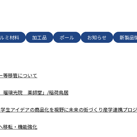
ルミ材料
加工品
ポール
お知らせ
新製品
ー等移管について
 瑠璃光院 薬師堂」/稲荷鳥居
学と学生アイデアの商品化を視野に未来の街づくり産学連携プロ
へ移転・機能強化