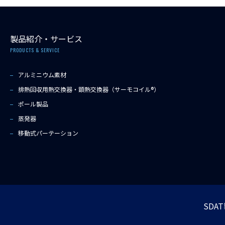
製品紹介・サービス
PRODUCTS & SERVICE
アルミニウム素材
排熱回収用熱交換器・顕熱交換器（サーモコイル®）
ポール製品
蒸発器
移動式パーテーション
SDA