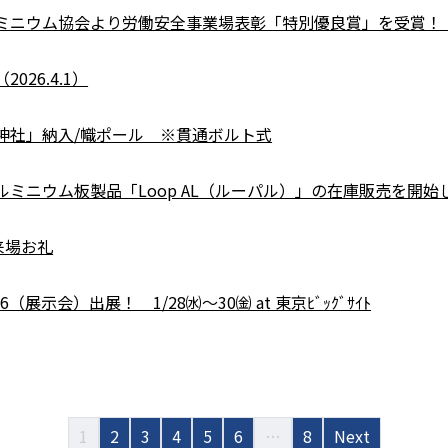
ミニウム協会より労働安全事業場表彰「特別優良賞」を受賞！
26.4.1）
神社」納入/幟ポール ※貫通ボルト式
ミニウム板製品「Loop AL（ルーパル）」の在庫販売を開始
）来場お礼
6（展示会）出展！ 1/28㈬～30㈮ at 東京ﾋﾞｯｸﾞｻｲﾄ
1
2
3
4
5
6
…
8
Next