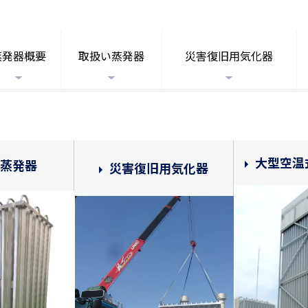
蒸発器概要
取扱い蒸発器
災害復旧用気化器
大型空温
蒸発器
災害復旧用気化器