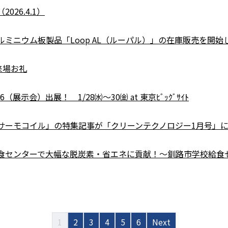
26.4.1）
ミニウム板製品「Loop AL（ルーパル）」の在庫販売を開始
）来場お礼
6（展示会）出展！ 1/28㈬～30㈮ at 東京ﾋﾞｯｸﾞｻｲﾄ
サーモコイル」の特集記事が「クリーンテクノロジー1月号」
食センターで大幅な脱炭素・省エネに貢献！～釧路市学校給食
1
2
3
4
5
6
Next