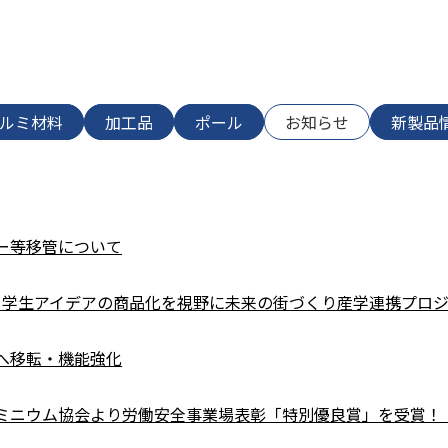
ルミ材料
加工品
ポール
お知らせ
新製品
ー等移管について
学と学生アイデアの商品化を視野に未来の街づくり産学連携プロ
へ移転・機能強化
ミニウム協会より労働安全事業場表彰「特別優良賞」を受賞！