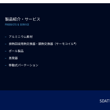
製品紹介・サービス
PRODUCTS & SERVICE
アルミニウム素材
排熱回収用熱交換器・顕熱交換器（サーモコイル®）
ポール製品
蒸発器
移動式パーテーション
SDA