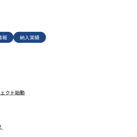
情報
納入実績
ジェクト始動
！