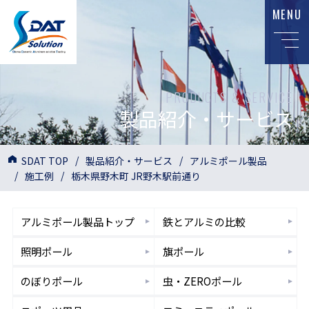
MENU
PRODUCTS & SERVICE
製品紹介・サービス
SDAT TOP
製品紹介・サービス
アルミポール製品
施工例
栃木県野木町 JR野木駅前通り
アルミポール
製品トップ
鉄とアルミ
の比較
照明
ポール
旗
ポール
のぼり
ポール
虫・ZERO
ポール