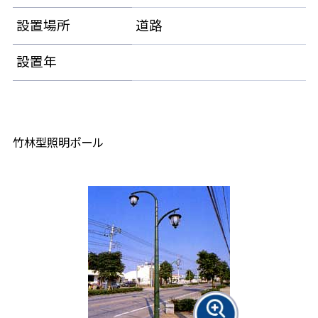
設置場所
道路
設置年
竹林型照明ポール