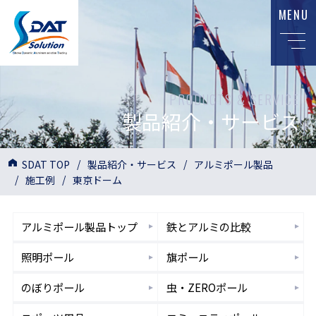
MENU
PRODUCTS & SERVICE
製品紹介・サービス
SDAT TOP
製品紹介・サービス
アルミポール製品
施工例
東京ドーム
アルミポール
製品トップ
鉄とアルミ
の比較
照明
ポール
旗
ポール
のぼり
ポール
虫・ZERO
ポール