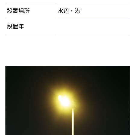
設置場所
水辺・港
設置年