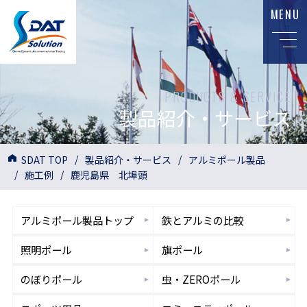
MENU
PRODUCTS & SERVICE
製品紹介・サービス
SDAT TOP
製品紹介・サービス
アルミポール製品
施工例
鹿児島県 北埠頭
アルミポール
製品トップ
鉄とアルミ
の比較
照明
ポール
旗
ポール
のぼり
ポール
虫・ZERO
ポール