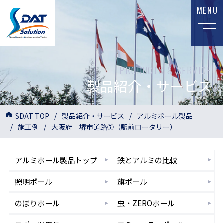
MENU
PRODUCTS & SERVICE
製品紹介・サービス
SDAT TOP
製品紹介・サービス
アルミポール製品
施工例
大阪府 堺市道路⑦（駅前ロータリー）
アルミポール
製品トップ
鉄とアルミ
の比較
照明
ポール
旗
ポール
のぼり
ポール
虫・ZERO
ポール