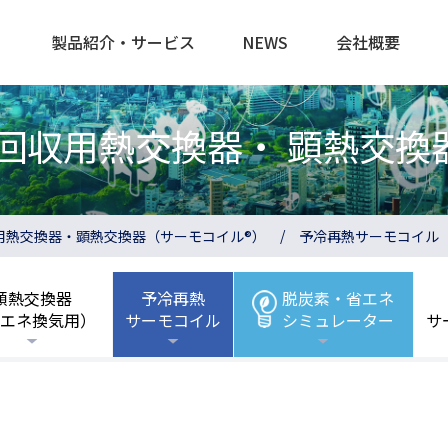
製品紹介・サービス
NEWS
会社概要
回収用熱交換器・
顕熱交換
用熱交換器・顕熱交換器（サーモコイル®）
予冷再熱サーモコイル
顕熱交換器
予冷再熱
脱炭素・省エネ
エネ換気用）
サーモコイル
シミュレーター
サ