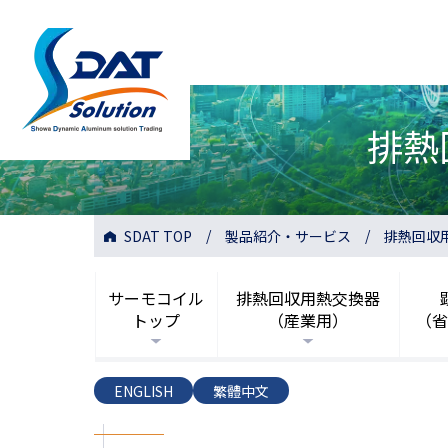
排熱
SDAT TOP
製品紹介・サービス
排熱回収
サーモコイル
排熱回収用熱交換器
トップ
（産業用）
（省
ENGLISH
繁體中文