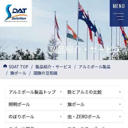
MENU
PRODUCTS & SERVICE
製品紹介・サービス
SDAT TOP
製品紹介・サービス
アルミポール製品
旗ポール
国旗の豆知識
アルミポール
製品トップ
鉄とアルミ
の比較
照明
ポール
旗
ポール
のぼり
ポール
虫・ZERO
ポール