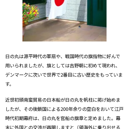
日の丸は源平時代の軍扇や、戦国時代の旗指物に好んで
用いられましたが、旗としては吉野朝に初めて現われ、
デンマークに次いで世界で2番目に古い歴史をもっていま
す。
近世初頭南蛮貿易の日本船が日の丸を帆柱に掲げ始めま
したが、その後鎖国による200年余りの空白をおいて江戸
時代初期幕府は、日の丸を官船の旗章と定めました。幕
末に外国との交渉が再開しますと（領海外に乗り出せる