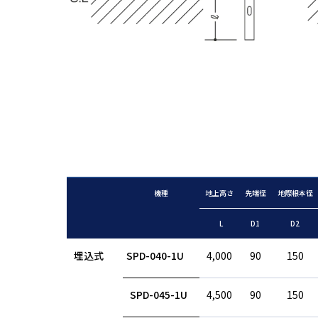
機種
地上高さ
先端径
地際根本径
L
D1
D2
埋込式
SPD-040-1U
4,000
90
150
SPD-045-1U
4,500
90
150