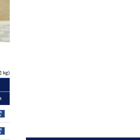
 kg)
装