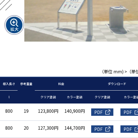
（単位 mm) >（単位
根入長さ
参考重量
料金
ダウンロード
l
クリア塗装
カラー塗装
クリア塗装
カラー塗
800
19
123,800円
140,900円
PDF
PDF
800
20
127,300円
144,700円
PDF
PDF